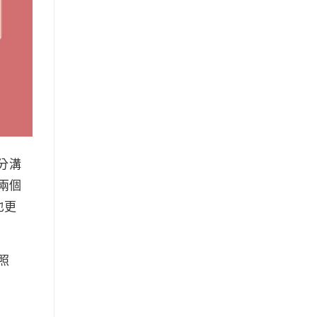
充分溝
兩個
也更
照