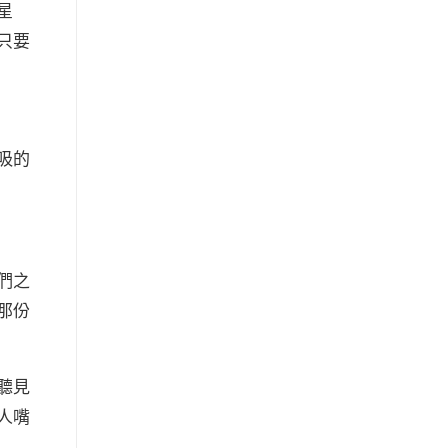
星
只要
吸的
們之
那份
聽見
人嘴