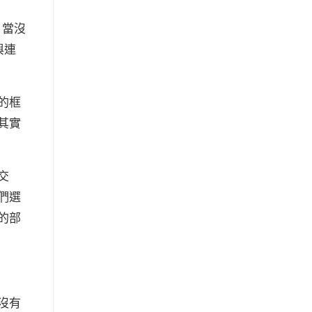
：當沒
與連
的框
其實
交
們選
的部
沒有