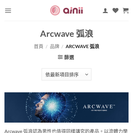
Skip
to
content
Arcwave 弧浪
首頁
/
品牌
/
ARCWAVE 弧浪
篩選
Arcwave 弧浪認為男性也值得同樣講究的產品。以流體力學