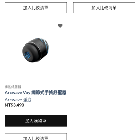
產
產
加入比較清單
加入比較清單
品
品
有
有
多
多
種
種
款
款
式。
式。
可
可
在
在
產
產
品
品
頁
頁
面
面
手搖紓壓器
選
選
Arcwave Voy 調節式手搖紓壓器
擇
擇
Arcwave 弧浪
選
選
NT$
3,490
項
項
加入購物車
加入比較清單