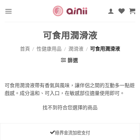
Skip
to
content
可食用潤滑液
首頁
/
性健康用品
/
潤滑液
/
可食用潤滑液
篩選
可食用潤滑液帶有香氣與風味，讓伴侶之間的互動多一點遊
戲感。成分溫和、可入口，在敏感部位適量使用即可。
找不到符合您選擇的商品
綠界金流加密支付