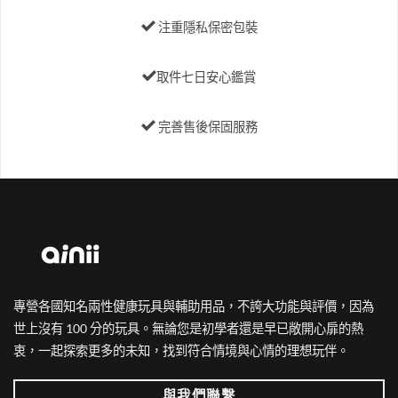
可
注重隱私保密包裝
在
產
品
取件七日安心鑑賞
頁
面
選
完善售後保固服務
擇
選
項
專營各國知名兩性健康玩具與輔助用品，不誇大功能與評價，因為
世上沒有 100 分的玩具。無論您是初學者還是早已敞開心扉的熱
衷，一起探索更多的未知，找到符合情境與心情的理想玩伴。
與我們聯繫