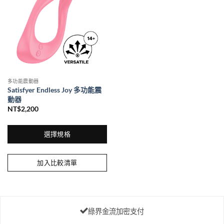
款
款
式。
式。
可
可
在
在
產
產
品
品
頁
頁
面
面
多功能震動器
選
選
Satisfyer Endless Joy 多功能震
擇
擇
動器
選
選
NT$
2,200
項
項
選擇規格
此
產
加入比較清單
品
有
多
種
款
綠界金流加密支付
式。