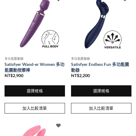
種
款
式。
可
在
產
品
頁
面
多功能震動器
多功能震動器
選
Satisfyer Wand-er Women 多功
Satisfyer Endless Fun 多功能震
擇
能震動按摩棒
動器
選
NT$
2,900
NT$
2,200
項
選擇規格
選擇規格
此
此
產
產
加入比較清單
加入比較清單
品
品
有
有
多
多
種
種