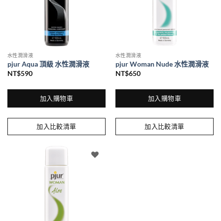
在
產
品
頁
面
水性潤滑液
水性潤滑液
選
pjur Aqua 頂級 水性潤滑液
pjur Woman Nude 水性潤滑液
擇
NT$
590
NT$
650
選
項
加入購物車
加入購物車
加入比較清單
加入比較清單