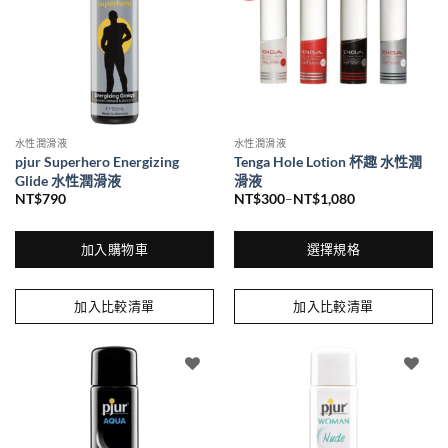
水性潤滑液
水性潤滑液
pjur Superhero Energizing
Tenga Hole Lotion 杯趣 水性潤
Glide 水性潤滑液
滑液
NT$
790
NT$
300
–
NT$
1,080
價
格
範
圍：
加入購物車
選擇規格
NT$300
到
此
NT$1,080
產
加入比較清單
加入比較清單
品
有
多
種
款
式。
可