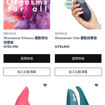
式。
可
在
產
品
頁
面
震動吸吮器
陰蒂吸吮器
選
Womanizer Enhance 震動吸吮
Womanizer Vibe 震動按摩器
擇
按摩器
選
NT$
5,990
NT$
4,890
項
選擇規格
選擇規格
此
此
產
產
加入比較清單
加入比較清單
品
品
有
有
多
多
種
種
款
款
式。
式。
可
可