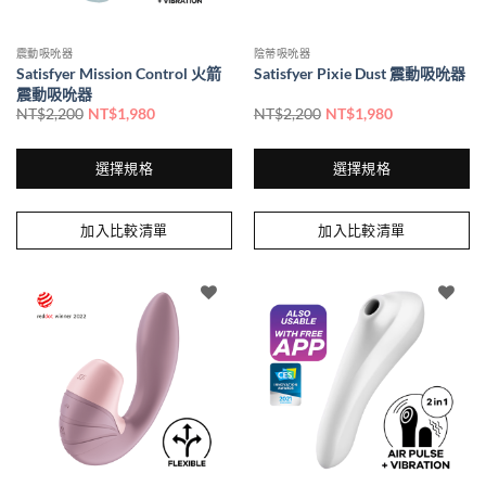
頁
頁
面
面
震動吸吮器
陰蒂吸吮器
選
選
Satisfyer Mission Control 火箭
Satisfyer Pixie Dust 震動吸吮器
擇
擇
震動吸吮器
選
選
NT$
2,200
NT$
1,980
NT$
2,200
NT$
1,980
項
項
選擇規格
選擇規格
此
此
產
產
加入比較清單
加入比較清單
品
品
有
有
多
多
種
種
款
款
式。
式。
可
可
在
在
產
產
品
品
頁
頁