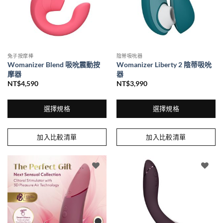
在
在
產
產
品
品
頁
頁
面
面
兔子按摩棒
陰蒂吸吮器
選
選
Womanizer Blend 吸吮震動按
Womanizer Liberty 2 陰蒂吸吮
擇
擇
摩器
器
選
選
NT$
4,590
NT$
3,990
項
項
選擇規格
選擇規格
此
此
產
產
加入比較清單
加入比較清單
品
品
有
有
多
多
種
種
款
款
式。
式。
可
可
在
在