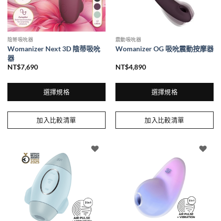
產
產
品
品
頁
頁
面
面
陰蒂吸吮器
震動吸吮器
選
選
Womanizer Next 3D 陰蒂吸吮
Womanizer OG 吸吮震動按摩器
擇
擇
器
選
選
NT$
7,690
NT$
4,890
項
項
選擇規格
選擇規格
此
此
產
產
加入比較清單
加入比較清單
品
品
有
有
多
多
種
種
款
款
式。
式。
可
可
在
在
產
產
品
品