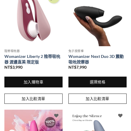
陰蒂吸吮器
兔子按摩棒
Womanizer Liberty 2 陰蒂吸吮
Womanizer Next Duo 3D 震動
器 渡邊直美 限定版
吸吮按摩器
NT$
3,990
NT$
7,990
加入購物車
選擇規格
此
產
加入比較清單
加入比較清單
品
有
多
種
款