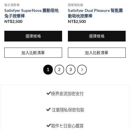
面
面
兔子按摩棒
陰蒂吸吮器
選
選
Satisfyer SuperNova 震動吸吮
Satisfyer Dual Pleasure 智能震
擇
擇
兔子按摩棒
動吸吮按摩棒
選
選
NT$
2,500
NT$
2,500
項
項
選擇規格
選擇規格
此
此
產
產
加入比較清單
加入比較清單
品
品
有
有
多
多
1
2
3
種
種
款
款
式。
式。
可
可
綠界金流加密支付
在
在
產
產
注重隱私保密包裝
品
品
頁
頁
面
面
取件七日安心鑑賞
選
選