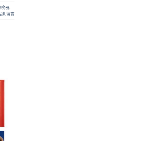
吸吮器
,
 點此留言