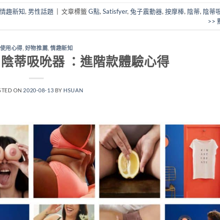
情趣新知
,
男性話題
|
文章標籤
G點
,
Satisfyer
,
兔子震動器
,
按摩棒
,
陰蒂
,
陰蒂
>>
使用心得
,
好物推薦
,
情趣新知
zer 陰蒂吸吮器 ：進階款體驗心得
STED ON
2020-08-13
BY
HSUAN