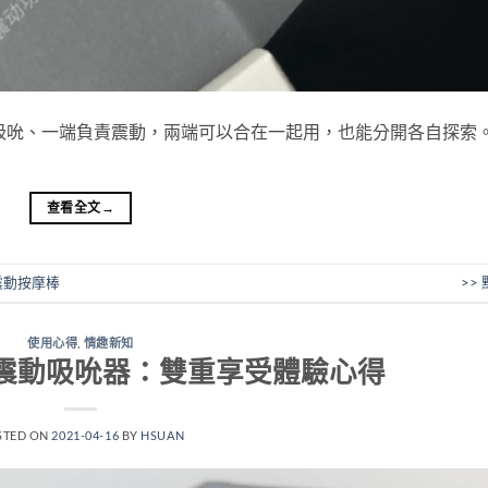
吸吮、一端負責震動，兩端可以合在一起用，也能分開各自探索
查看全文
→
震動按摩棒
>>
使用心得
,
情趣新知
Duo 震動吸吮器：雙重享受體驗心得
STED ON
2021-04-16
BY
HSUAN