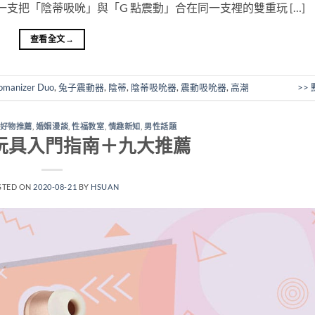
 是一支把「陰蒂吸吮」與「G 點震動」合在同一支裡的雙重玩 […]
查看全文
→
omanizer Duo
,
兔子震動器
,
陰蒂
,
陰蒂吸吮器
,
震動吸吮器
,
高潮
>>
好物推薦
,
婚姻漫談
,
性福教室
,
情趣新知
,
男性話題
yer 玩具入門指南＋九大推薦
STED ON
2020-08-21
BY
HSUAN