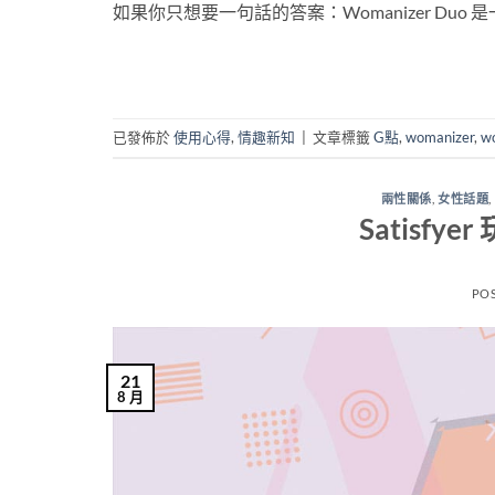
如果你只想要一句話的答案：Womanizer Duo
已發佈於
使用心得
,
情趣新知
|
文章標籤
G點
,
womanizer
,
w
兩性關係
,
女性話題
,
Satisf
PO
21
8 月