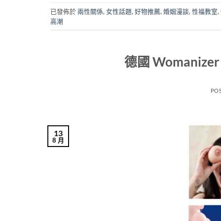
已發佈於
兩性關係
,
女性話題
,
好物推薦
,
婚姻漫談
,
性福教室
,
高潮
德國 Womani
PO
13
8 月