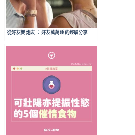
從好友變 炮友 ： 好友萬萬睡 的經驗分享