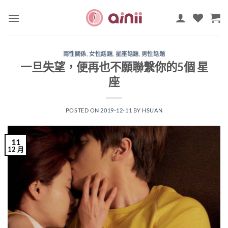
Skip
to
content
兩性關係
,
女性話題
,
星座話題
,
男性話題
一旦失望，便再也不願聯繫你的5個 星
座
POSTED ON
2019-12-11
BY
HSUAN
11
12 月