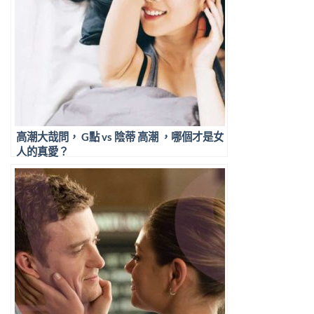
高潮大哉問， G點 vs 陰蒂 高潮 ，哪個才是女
人的真愛？