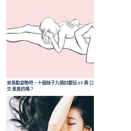
來長點姿勢吧，十個妹子九個討厭玩 69 與 口
交 是真的嗎？