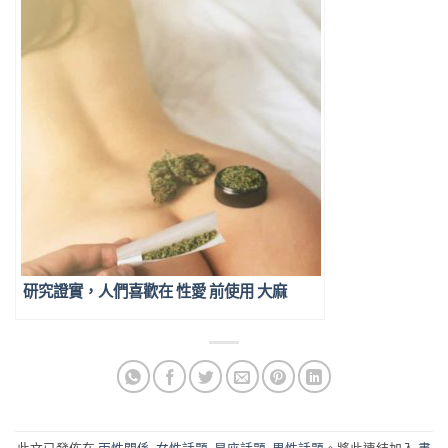
研究證實，人們喜歡在 性愛 前使用 大麻
此文已發佈在
兩性關係
,
女性話題
,
星座話題
,
男性話題
。將此連結加入
書