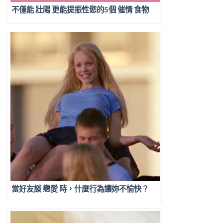
不僅能 壯陽 更能提振性慾的5個 催情 食物
當好友談 戀愛 時，什麼行為讓妳不愉快？