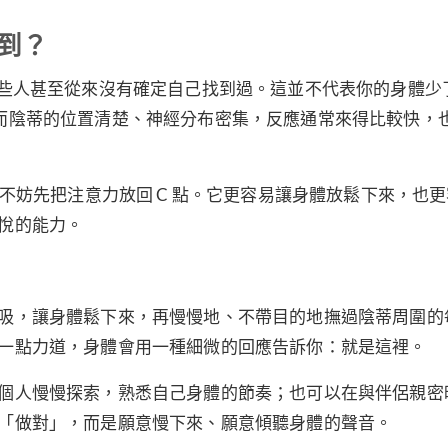
受到？
有些人甚至從來沒有確定自己找到過。這並不代表你的身體少
而陰蒂的位置清楚、神經分布密集，反應通常來得比較快，
，不妨先把注意力放回 C 點。它更容易讓身體放鬆下來，也
悅的能力。
吸，讓身體鬆下來，再慢慢地、不帶目的地撫過陰蒂周圍的
一點力道，身體會用一種細微的回應告訴你：就是這裡。
個人慢慢探索，熟悉自己身體的節奏；也可以在與伴侶親密
「做對」，而是願意慢下來、願意傾聽身體的聲音。