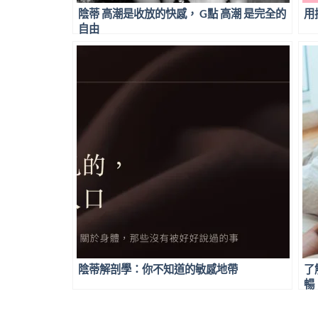
陰蒂 高潮是收放的快感， G點 高潮 是完全的
用
自由
陰蒂解剖學：你不知道的敏感地帶
了
暢