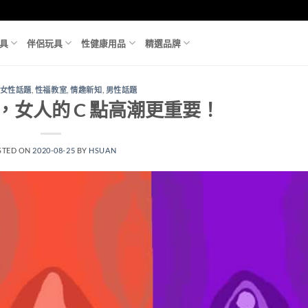
具
伴侶玩具
性健康用品
精選品牌
女性話題
,
性福教室
,
情趣新知
,
男性話題
潮，女人的 C 點高潮更重要！
STED ON
2020-08-25
BY
HSUAN