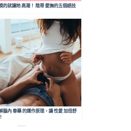
摸的就讓她 高潮！ 陰蒂 愛撫的五個絕技
解腦內 春藥 的運作原理，讓 性愛 加倍舒
！