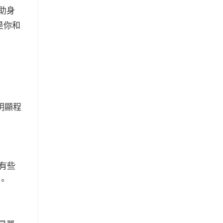
助身
是你和
明顯程
有些
。