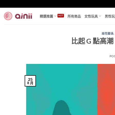
Skip
to
content
精選推薦
所有商品
女性玩具
男性玩
兩性關係
,
比起 G 點高
PO
25
8 月