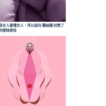
是女人最懂女人，所以該向 蕾絲邊 討教了
的撩妹密技