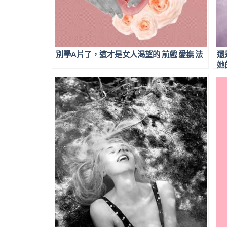
別學A片了，這才是女人渴望的 前戲 愛撫 法
還
她