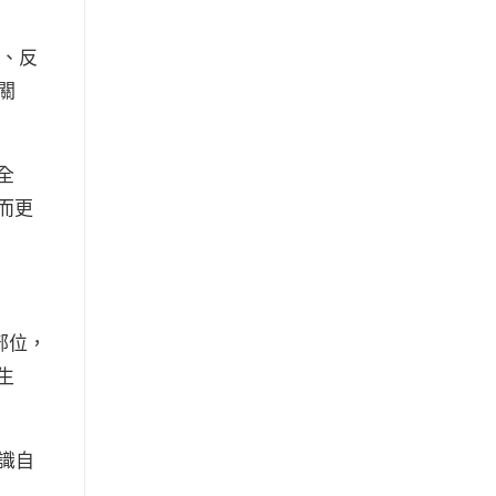
楚、反
關
全
而更
部位，
生
識自