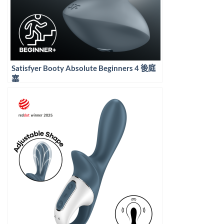
Satisfyer Booty Absolute Beginners 4 後庭
塞