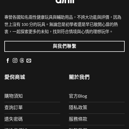
專營各國知名兩性健康玩具與輔助用品，不誇大功能與評價，因為
世上沒有 100 分的玩具。無論您是初學者還是早已敞開心扉的熱
衷，一起探索更多的未知，找到符合情境與心情的理想玩伴。
與我們聯繫
愛倪商城
關於我們
購物須知
官方Blog
查詢訂單
隱私政策
遺失密碼
服務條款