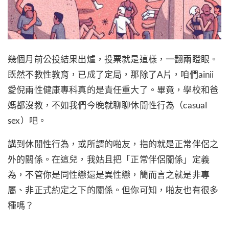
幾個月前公投結果出爐，投票就是這樣，一翻兩瞪眼。
既然不教性教育，已成了定局，那除了A片，咱們ainii
愛倪兩性健康專科真的是責任重大了。畢竟，學校和爸
媽都沒教，不如我們今晚就聊聊休閒性行為（casual
sex）吧。
講到休閒性行為，或所謂的啪友，指的就是正常伴侶之
外的關係。在這兒，我姑且把「正常伴侶關係」定義
為，不管你是同性戀還是異性戀，簡而言之就是非專
屬、非正式約定之下的關係。但你可知，啪友也有很多
種嗎？