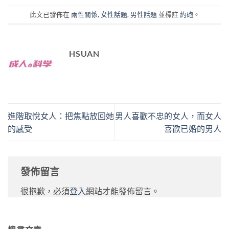
此文已發佈在
兩性關係
,
女性話題
,
男性話題
並標註
約砲
。
HSUAN
進階取悅女人：把焦點放回她
男人喜歡不忠的女人，而女人
的感受
喜歡已婚的男人
發佈留言
很抱歉，必須
登入
網站才能發佈留言。