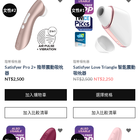
種
女性#2
女性#1
款
式。
可
在
產
品
頁
面
陰蒂吸吮器
陰蒂吸吮器
選
Satisfyer Pro 2+ 陰蒂震動吸吮
Satisfyer Love Triangle 智能震動
擇
器
吸吮器
選
NT$
2,500
NT$
2,500
NT$
2,250
項
加入購物車
選擇規格
此
產
加入比較清單
加入比較清單
品
有
多
種