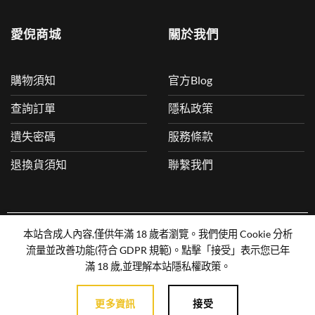
愛倪商城
關於我們
購物須知
官方Blog
查詢訂單
隱私政策
遺失密碼
服務條款
退換貨須知
聯繫我們
本站含成人內容,僅供年滿 18 歲者瀏覽。我們使用 Cookie 分析
COPYRIGHT 2025 © aiPEAK LTD ALL RIGHTS RESERVED
流量並改善功能(符合 GDPR 規範)。點擊「接受」表示您已年
滿 18 歲,並理解本站隱私權政策。
Visa
MasterCard
American
JCB
UnionPay
Express
更多資訊
接受