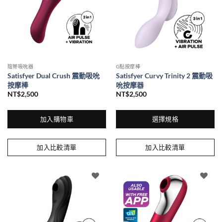
可
可
在
在
產
產
品
品
頁
頁
面
面
陰蒂吸吮器
G點按摩棒
選
選
Satisfyer Dual Crush 震動吸吮
Satisfyer Curvy Trinity 2 震動吸
擇
擇
按摩棒
吮按摩器
選
選
NT$
2,500
NT$
2,500
項
項
加入購物車
選擇規格
此
產
加入比較清單
加入比較清單
品
有
多
種
款
式。
可