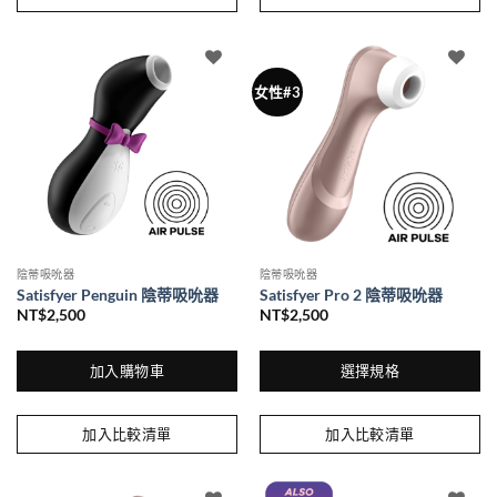
品
有
多
種
女性#3
款
式。
可
在
產
品
頁
面
陰蒂吸吮器
陰蒂吸吮器
選
Satisfyer Penguin 陰蒂吸吮器
Satisfyer Pro 2 陰蒂吸吮器
擇
NT$
2,500
NT$
2,500
選
項
加入購物車
選擇規格
此
產
加入比較清單
加入比較清單
品
有
多