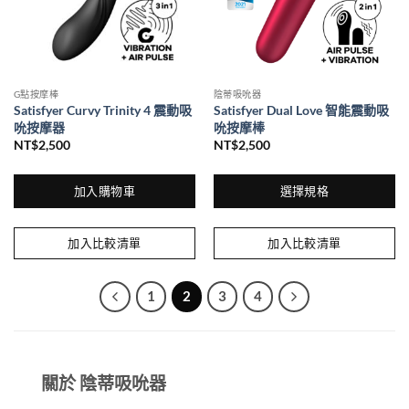
在
產
品
頁
面
G點按摩棒
陰蒂吸吮器
選
Satisfyer Curvy Trinity 4 震動吸
Satisfyer Dual Love 智能震動吸
擇
吮按摩器
吮按摩棒
選
NT$
2,500
NT$
2,500
項
加入購物車
選擇規格
此
產
加入比較清單
加入比較清單
品
有
多
1
2
3
4
種
款
式。
可
關於 陰蒂吸吮器
在
產