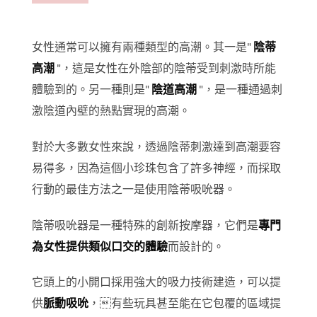
品
頁
面
女性通常可以擁有兩種類型的高潮。其一是"
陰蒂
選
高潮
"，這是女性在外陰部的陰蒂受到刺激時所能
擇
體驗到的。另一種則是"
陰道高潮
"，是一種通過刺
選
項
激陰道內壁的熱點實現的高潮。
對於大多數女性來說，透過陰蒂刺激達到高潮要容
易得多，因為這個小珍珠包含了許多神經，而採取
行動的最佳方法之一是使用陰蒂吸吮器。
陰蒂吸吮器是一種特殊的創新按摩器，它們是
專
門
為女性提供類似口交的體驗
而設計的。
它頭上的小開口採用強大的吸力技術建造，可以提
供
脈動吸吮
，有些玩具甚至能在它包覆的區域提