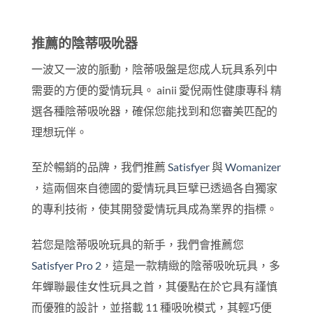
推薦的陰蒂吸吮器
一波又一波的脈動，陰蒂吸盤是您成人玩具系列中
需要的方便的愛情玩具。 ainii 愛倪兩性健康專科 精
選各種陰蒂吸吮器，確保您能找到和您審美匹配的
理想玩伴。
至於暢銷的品牌，我們推薦
Satisfyer
與
Womanizer
，這兩個來自德國的愛情玩具巨擘已透過各自獨家
的專利技術，使其開發愛情玩具成為業界的指標。
若您是陰蒂吸吮玩具的新手，我們會推薦您
Satisfyer Pro 2
，這是一款精緻的陰蒂吸吮玩具，多
年蟬聯最佳女性玩具之首，其優點在於它具有謹慎
而優雅的設計，並搭載 11 種吸吮模式，其輕巧便