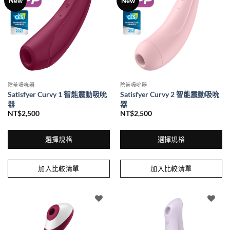
New
New
款
式。
可
在
產
品
頁
面
陰蒂吸吮器
陰蒂吸吮器
選
Satisfyer Curvy 1 智能震動吸吮
Satisfyer Curvy 2 智能震動吸吮
擇
器
器
選
NT$
2,500
NT$
2,500
項
選擇規格
選擇規格
此
此
產
產
加入比較清單
加入比較清單
品
品
有
有
多
多
種
種
款
款
式。
式。