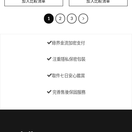
加入比較清單
加入比較清單
品
有
多
1
2
3
種
款
式。
可
綠界金流加密支付
在
產
注重隱私保密包裝
品
頁
面
取件七日安心鑑賞
選
擇
選
完善售後保固服務
項