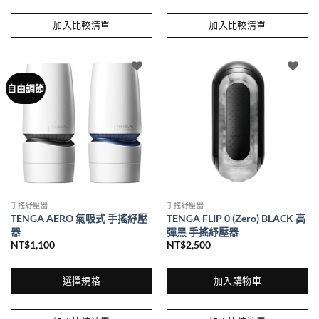
此
此
產
產
加入比較清單
加入比較清單
品
品
有
有
多
多
種
種
自由調節
款
款
式。
式。
可
可
在
在
產
產
品
品
頁
頁
面
面
手搖紓壓器
手搖紓壓器
選
選
TENGA AERO 氣吸式 手搖紓壓
TENGA FLIP 0 (Zero) BLACK 高
擇
擇
器
彈黑 手搖紓壓器
選
選
NT$
1,100
NT$
2,500
項
項
選擇規格
加入購物車
此
產