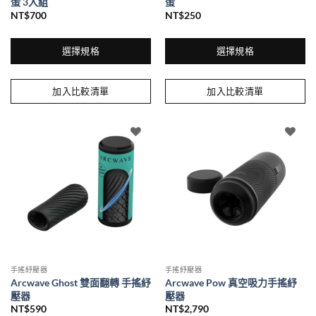
蛋 3入組
蛋
選
NT$
700
NT$
250
項
選擇規格
選擇規格
此
此
產
產
加入比較清單
加入比較清單
品
品
有
有
多
多
種
種
款
款
式。
式。
可
可
在
在
產
產
品
品
頁
頁
面
面
手搖紓壓器
手搖紓壓器
選
選
Arcwave Ghost 雙面翻轉 手搖紓
Arcwave Pow 真空吸力手搖紓
擇
擇
壓器
壓器
選
選
NT$
590
NT$
2,790