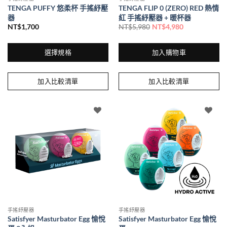
TENGA PUFFY 悠柔杯 手搖紓壓
TENGA FLIP 0 (ZERO) RED 熱情
器
紅 手搖紓壓器 + 暖杯器
NT$
1,700
NT$
5,980
NT$
4,980
原
目
始
前
價
價
格：
格：
選擇規格
加入購物車
NT$5,980。
NT$4,980。
此
產
加入比較清單
加入比較清單
品
有
多
種
款
式。
可
在
產
品
頁
面
手搖紓壓器
手搖紓壓器
選
Satisfyer Masturbator Egg 愉悅
Satisfyer Masturbator Egg 愉悅
擇