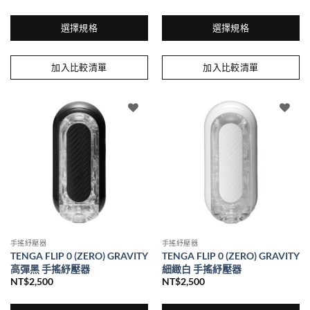
項
項
選擇規格
選擇規格
此
此
產
產
加入比較清單
加入比較清單
品
品
有
有
多
多
種
種
款
款
式。
式。
可
可
在
在
產
產
品
品
頁
頁
面
面
手搖紓壓器
手搖紓壓器
選
選
TENGA FLIP 0 (ZERO) GRAVITY
TENGA FLIP 0 (ZERO) GRAVITY
擇
擇
高彈黑 手搖紓壓器
細緻白 手搖紓壓器
選
選
NT$
2,500
NT$
2,500
項
項