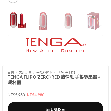
首頁
/
男用玩具
/
手搖紓壓器
/
TENGA 典雅
TENGA FLIP 0 (ZERO) RED 熱情紅 手搖紓壓器 +
暖杯器
原
目
NT$
5,980
NT$
4,980
始
前
價
價
格：
格：
NT$5,980。
NT$4,980。
加入購物車