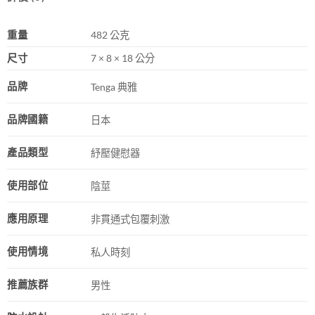
重量
482 公克
尺寸
7 × 8 × 18 公分
品牌
Tenga 典雅
品牌國籍
日本
產品類型
紓壓健慰器
使用部位
陰莖
應用原理
非貫通式包覆刺激
使用情境
私人時刻
推薦族群
男性