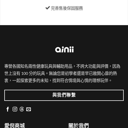
頁
頁
完善售後保固服務
面
面
選
選
擇
擇
選
選
項
項
專營各國知名兩性健康玩具與輔助用品，不誇大功能與評價，因為
世上沒有 100 分的玩具。無論您是初學者還是早已敞開心扉的熱
衷，一起探索更多的未知，找到符合情境與心情的理想玩伴。
與我們聯繫
愛倪商城
關於我們