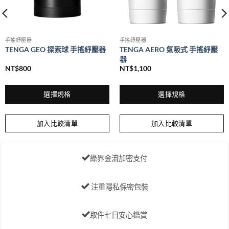
手搖紓壓器
手搖紓壓器
TENGA GEO 探索球 手搖紓壓器
TENGA AERO 氣吸式 手搖紓壓
器
NT$
800
NT$
1,100
選擇規格
選擇規格
此
此
產
產
加入比較清單
加入比較清單
品
品
有
有
多
多
綠界金流加密支付
種
種
款
款
式。
式。
注重隱私保密包裝
可
可
在
在
取件七日安心鑑賞
產
產
品
品