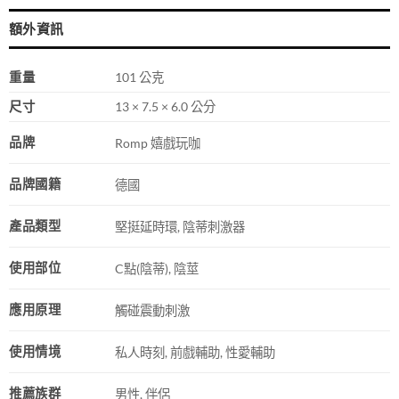
額外資訊
重量
101 公克
尺寸
13 × 7.5 × 6.0 公分
品牌
Romp 嬉戲玩咖
品牌國籍
德國
產品類型
堅挺延時環, 陰蒂刺激器
使用部位
C點(陰蒂), 陰莖
應用原理
觸碰震動刺激
使用情境
私人時刻, 前戲輔助, 性愛輔助
推薦族群
男性, 伴侶