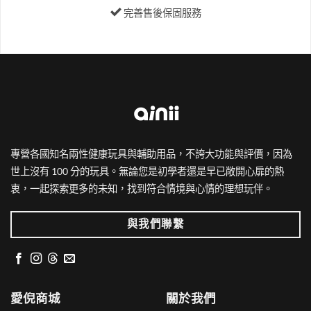
頁
頁
完善售後保固服務
面
面
選
選
擇
擇
選
選
項
項
專營各國知名兩性健康玩具與輔助用品，不誇大功能與評價，因為
世上沒有 100 分的玩具。無論您是初學者還是早已敞開心扉的熱
衷，一起探索更多的未知，找到符合情境與心情的理想玩伴。
與我們聯繫
愛倪商城
關於我們