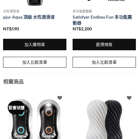
水性潤滑液
多功能震動器
pjur Aqua 頂級 水性潤滑液
Satisfyer Endless Fun 多功能震
動器
NT$
590
NT$
2,200
加入購物車
選擇規格
此
產
加入比較清單
加入比較清單
品
有
多
相關商品
種
款
式。
可
緊實球體
在
產
品
頁
面