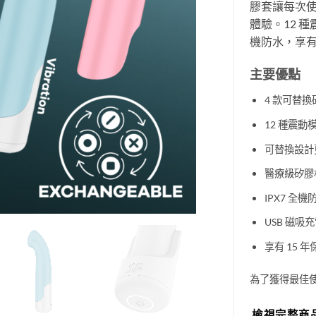
膠套讓每次
體驗。12 
機防水，享有 
主要優點
4 款可替換
12 種震動
可替換設計
醫療級矽膠
IPX7 全機
USB 磁吸
享有 15 年
為了獲得最佳
檢視完整商