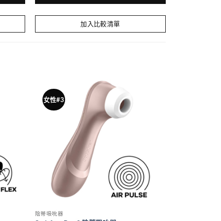
加入比較清單
女性#3
陰蒂吸吮器