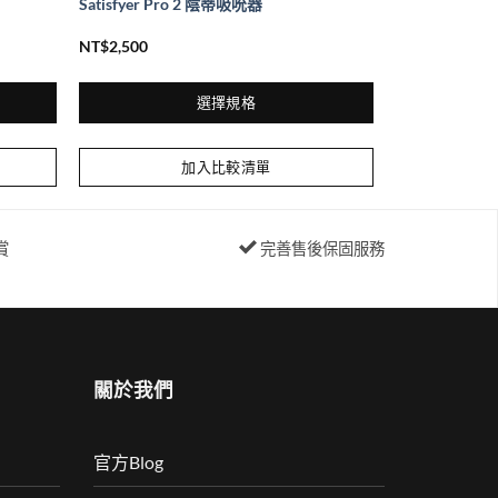
Satisfyer Pro 2 陰蒂吸吮器
NT$
2,500
選擇規格
此
產
加入比較清單
品
有
多
賞
完善售後保固服務
種
款
式。
可
在
關於我們
產
品
頁
官方Blog
面
選