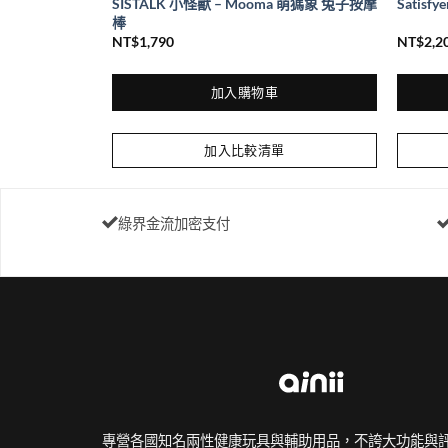
SISTALK 小怪獸 – Mooma 萌獁象 兔子按摩
動吸吮器
Satisf
棒
NT$
1,790
NT$
2,2
加入購物車
加入比較清單
綠界金流加密支付
專營各國知名兩性健康玩具與輔助用品，不誇大功能與