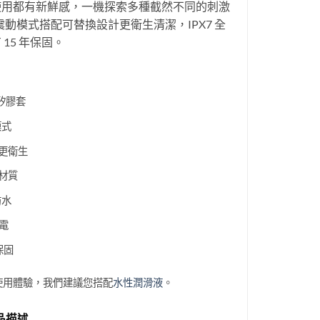
使用都有新鮮感，一機探索多種截然不同的刺激
種震動模式搭配可替換設計更衛生清潔，IPX7 全
15 年保固。
矽膠套
模式
更衛生
材質
防水
充電
保固
使用體驗，我們建議您搭配
水性潤滑液
。
品描述