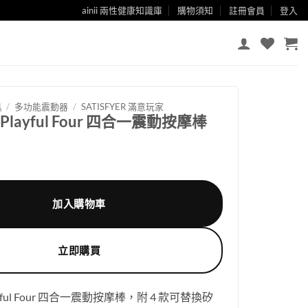
ainii 兩性健康知識庫
購物須知
註冊會員
登入
具
/
多功能震動器
/
SATISFYER 滿意玩家
er Playful Four 四合一震動按摩棒
加入購物車
立即購買
 Playful Four 四合一震動按摩棒，附 4 款可替換矽