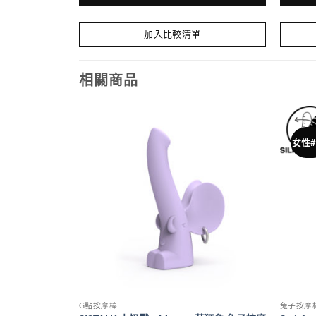
此
此
產
產
加入比較清單
品
品
有
有
相關商品
多
多
種
種
款
款
式。
式。
女性#
可
可
在
在
產
產
品
品
頁
頁
面
面
選
選
擇
擇
選
選
項
項
G點按摩棒
兔子按摩