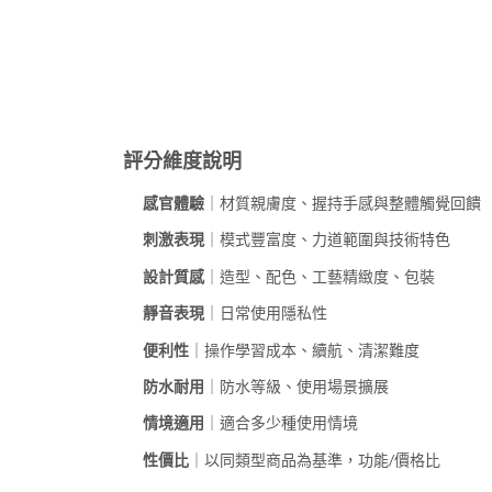
評分維度說明
感官體驗
｜材質親膚度、握持手感與整體觸覺回饋
刺激表現
｜模式豐富度、力道範圍與技術特色
設計質感
｜造型、配色、工藝精緻度、包裝
靜音表現
｜日常使用隱私性
便利性
｜操作學習成本、續航、清潔難度
防水耐用
｜防水等級、使用場景擴展
情境適用
｜適合多少種使用情境
性價比
｜以同類型商品為基準，功能/價格比