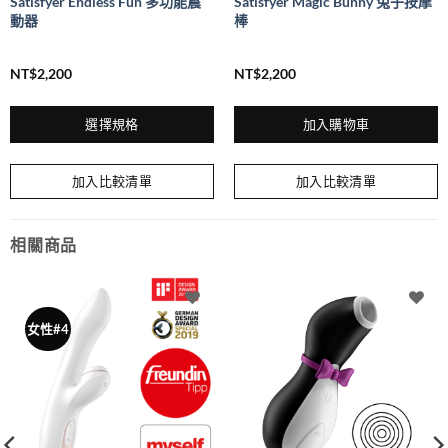
Satisfyer Endless Fun 多功能震
Satisfyer Magic Bunny 兔子按摩
動器
棒
NT$
2,200
NT$
2,200
選擇規格
加入購物車
此
產
加入比較清單
加入比較清單
品
有
多
相關商品
種
款
式。
可
女性#4
在
產
品
頁
面
選