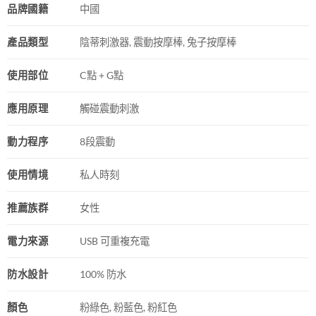
品牌國籍
中國
產品類型
陰蒂刺激器, 震動按摩棒, 兔子按摩棒
使用部位
C點 + G點
應用原理
觸碰震動刺激
動力程序
8段震動
使用情境
私人時刻
推薦族群
女性
電力來源
USB 可重複充電
防水設計
100% 防水
顏色
粉綠色, 粉藍色, 粉紅色