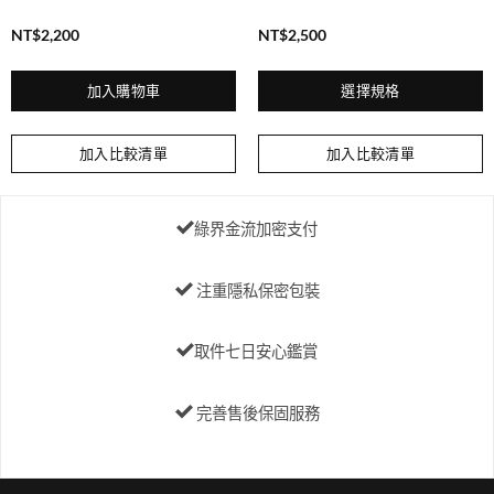
NT$
2,200
NT$
2,500
加入購物車
選擇規格
此
產
加入比較清單
加入比較清單
品
有
多
綠界金流加密支付
種
款
式。
注重隱私保密包裝
可
在
取件七日安心鑑賞
產
品
頁
完善售後保固服務
面
選
擇
選