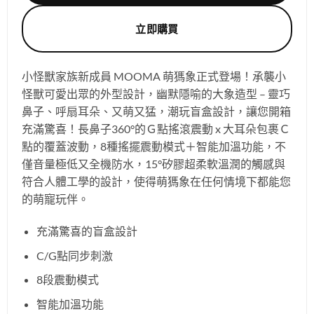
立即購買
小怪獸家族新成員 MOOMA 萌獁象正式登場！承襲小
怪獸可愛出眾的外型設計，幽默隱喻的大象造型 – 靈巧
鼻子、呼扇耳朵、又萌又猛，
潮玩盲盒設計，讓您開箱
充滿驚喜！長鼻子360°的Ｇ點搖滾震動 x 大耳朵包裹Ｃ
點的覆蓋波動，8種搖擺震動模式＋智能加溫功能，不
僅音量極低又全機防水，15°矽膠超柔軟溫潤的觸感與
符合人體工學的設計，使得
萌獁象
在任何情境下都能您
的萌寵玩伴。
充滿驚喜的盲盒設計
C/G點同步刺激
8段震動模式
智能加溫功能