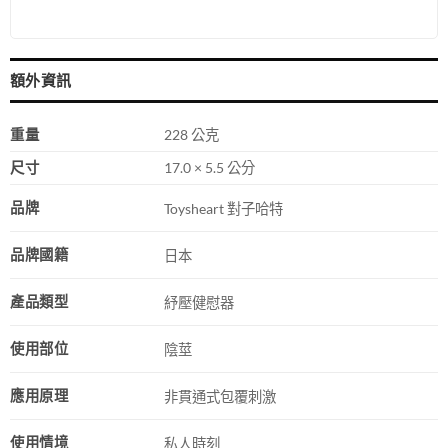
額外資訊
重量
228 公克
尺寸
17.0 × 5.5 公分
品牌
Toysheart 對子哈特
品牌國籍
日本
產品類型
紓壓健慰器
使用部位
陰莖
應用原理
非貫通式包覆刺激
使用情境
私人時刻