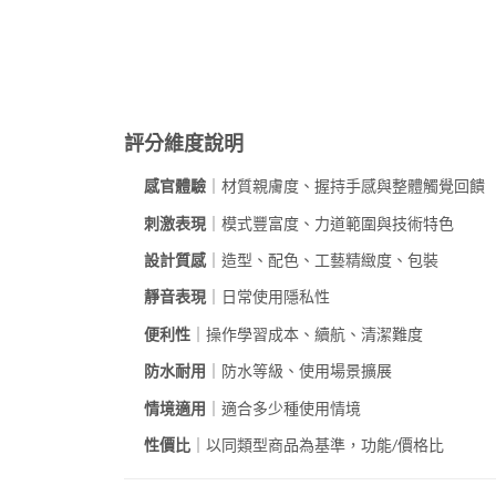
評分維度說明
感官體驗
｜材質親膚度、握持手感與整體觸覺回饋
刺激表現
｜模式豐富度、力道範圍與技術特色
設計質感
｜造型、配色、工藝精緻度、包裝
靜音表現
｜日常使用隱私性
便利性
｜操作學習成本、續航、清潔難度
防水耐用
｜防水等級、使用場景擴展
情境適用
｜適合多少種使用情境
性價比
｜以同類型商品為基準，功能/價格比