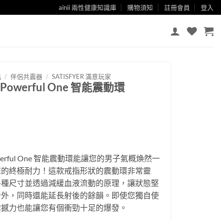
ainii 兩性健康知識庫
購物須知
註冊會員
登入
具
/
伴侶共震器
/
SATISFYER 滿意玩家
er Powerful One 智能震動環
r Powerful One 智能震動環能讓您的男子氣概煥然一
您的終極耐力！這款戒指形狀的震動環非常靈
各種尺寸並透過減緩血液流動的原理，讓狀態堅
力外，同時還能延長射後的餘韻。即使您獨自使
震撼力也能讓您有個衝勁十足的爆發。