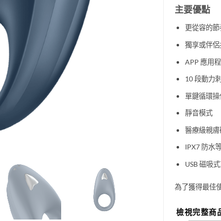
主要優點
更從容的節
獨享或伴侶
APP 應用
10 段動力
單鍵循環操
靜音模式
醫療級親膚
IPX7 防水
USB 磁吸
為了獲得最佳
檢視完整商