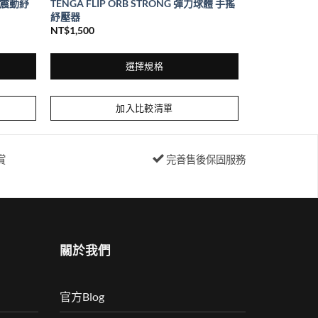
 熱感震動紓
TENGA FLIP ORB STRONG 彈力球體 手搖
紓壓器
NT$
1,500
選擇規格
此
產
加入比較清單
品
有
多
賞
完善售後保固服務
種
款
式。
可
在
關於我們
產
品
頁
官方Blog
面
選