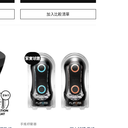
加入比較清單
緊實球體
手搖紓壓器