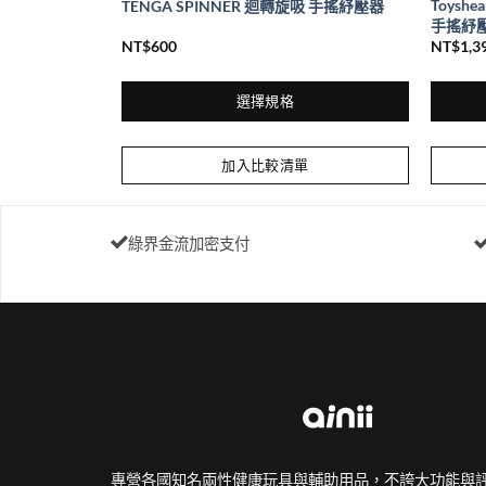
快感 R20 第二
Toysh
TENGA SPINNER 迴轉旋吸 手搖紓壓器
手搖紓
NT$
600
NT$
1,3
選擇規格
此
產
加入比較清單
品
有
多
綠界金流加密支付
種
款
式。
可
在
產
品
頁
面
專營各國知名兩性健康玩具與輔助用品，不誇大功能與
選