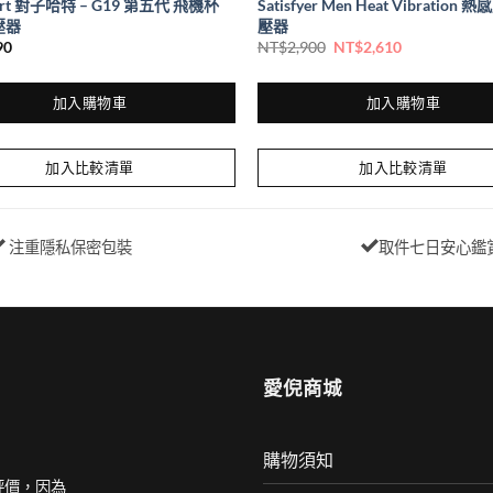
eart 對子哈特 – G19 第五代 飛機杯
Satisfyer Men Heat Vibration
壓器
壓器
90
NT$
2,900
NT$
2,610
加入購物車
加入購物車
加入比較清單
加入比較清單
注重隱私保密包裝
取件七日安心鑑
愛倪商城
購物須知
評價，因為