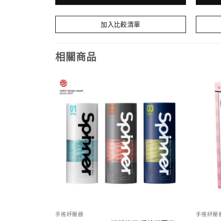
此
產
加入比較清單
品
有
相關商品
多
種
款
式。
可
在
產
品
頁
面
選
擇
選
項
手搖紓壓器
手搖紓壓