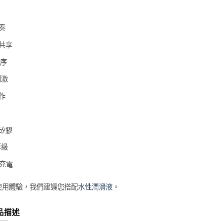
奏
共享
程序
刺激
作
矽膠
等級
式充電
使用體驗，我們建議您搭配
水性潤滑液
。
品描述