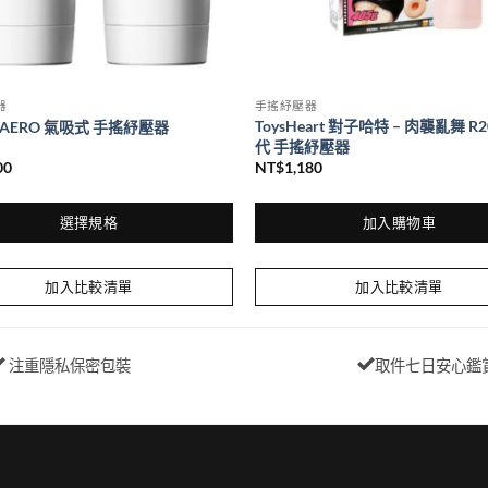
選
擇
選
項
器
手搖紓壓器
ToysHeart 對子哈特 – 肉襲亂舞 R
A AERO 氣吸式 手搖紓壓器
代 手搖紓壓器
00
NT$
1,180
選擇規格
加入購物車
加入比較清單
加入比較清單
注重隱私保密包裝
取件七日安心鑑