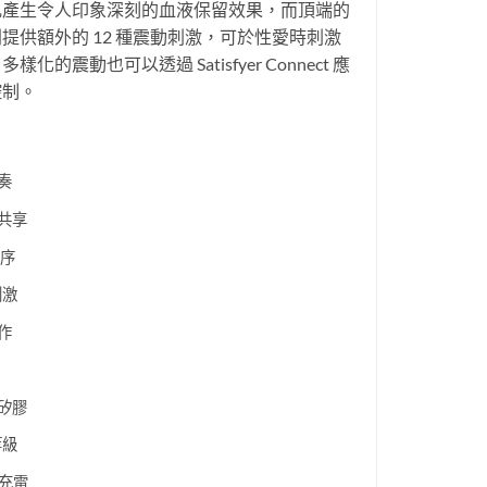
丸產生令人印象深刻的血液保留效果，而頂端的
提供額外的 12 種震動刺激，可於性愛時刺激
化的震動也可以透過 Satisfyer Connect 應
控制。
奏
共享
程序
刺激
作
矽膠
等級
式充電