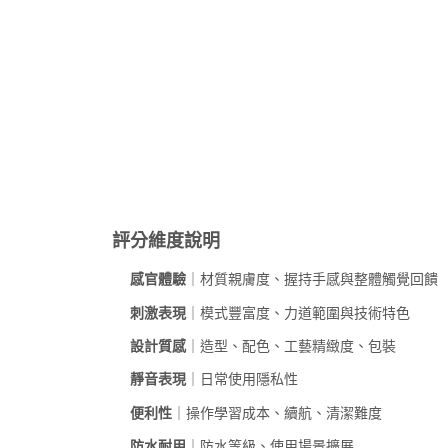
評分維度說明
感官體驗
｜材質親膚度、握持手感與整體觸覺回饋
刺激表現
｜模式豐富度、力道範圍與技術特色
設計質感
｜造型、配色、工藝精緻度、包裝
靜音表現
｜日常使用隱私性
便利性
｜操作學習成本、續航、清潔難度
防水耐用
｜防水等級、使用場景擴展