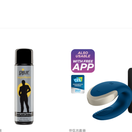
液
伴侶共震器