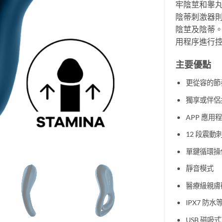
牢陰莖和睾
陰蒂刺激器則
陰莖及陰蒂。多樣
用程序進行
主要優點
更從容的節
獨享或伴侶
APP 應用
12 段震動
單鍵循環操
靜音模式
醫療級親膚
IPX7 防水
USB 磁吸