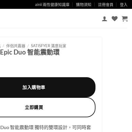
ainii 兩性健康知識庫
購物須知
註冊會員
登入
具
/
伴侶共震器
/
SATISFYER 滿意玩家
er Epic Duo 智能震動環
加入購物車
立即購買
r Epic Duo 智能震動環 獨特的雙環設計，可同時套