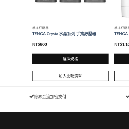
手搖紓壓器
手搖紓壓
快感 R20 第二
TENGA Crysta 水晶系列 手搖紓壓器
TENG
NT$
800
NT$
1,1
選擇規格
此
此
產
產
加入比較清單
品
品
有
有
多
多
綠界金流加密支付
種
種
款
款
式。
式。
可
可
在
在