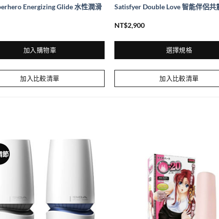
perhero Energizing Glide 水性潤滑
Satisfyer Double Love 智能伴侶
NT$
2,900
加入購物車
選擇規格
此
產
加入比較清單
加入比較清單
品
有
多
種
款
式。
調節
可
在
產
品
頁
面