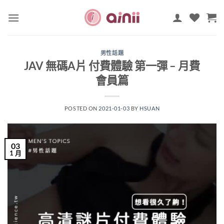
Skip
to
content
男性話題
JAV 無碼A片 付費體驗 第一彈 – 月費
會員篇
POSTED ON
2021-01-03
BY
HSUAN
03
1 月