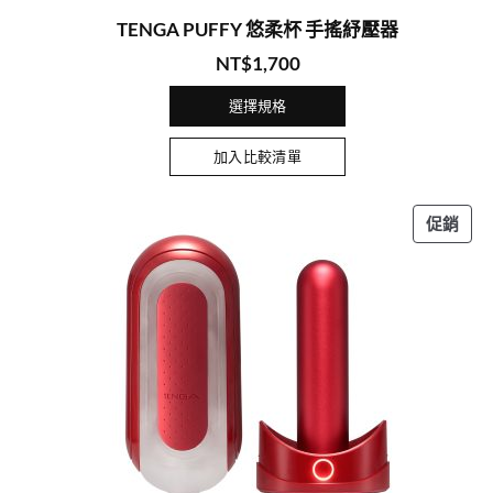
TENGA PUFFY 悠柔杯 手搖紓壓器
NT$
1,700
選擇規格
加入比較清單
特
促銷
價
商
品