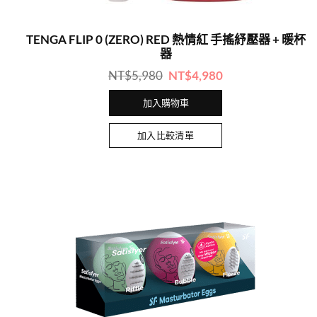
TENGA FLIP 0 (ZERO) RED 熱情紅 手搖紓壓器 + 暖杯
器
原
目
NT$
5,980
NT$
4,980
始
前
價
價
加入購物車
格：
格：
NT$5,980。
NT$4,980。
加入比較清單