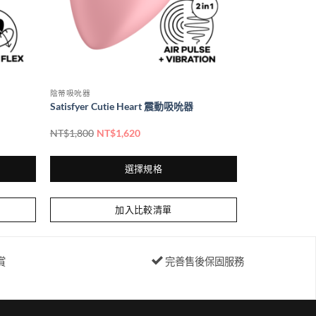
面
選
擇
選
項
陰蒂吸吮器
Satisfyer Cutie Heart 震動吸吮器
NT$
1,800
NT$
1,620
選擇規格
此
產
加入比較清單
品
有
多
賞
完善售後保固服務
種
款
式。