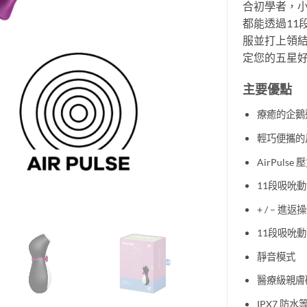
合初學者，
都能透過11
服並打上領
定您的五星
主要優點
療癒的企鵝
輕巧便攜的
AirPulse
11段吸吮
+ / – 進返
11段吸吮
靜音模式
醫療級親膚
IPX7 防水