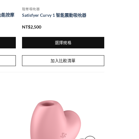
陰蒂吸吮器
1多功能按摩
Satisfyer Curvy 1 智能震動吸吮器
NT$
2,500
選擇規格
此
產
加入比較清單
品
有
多
種
款
式。
可
在
產
品
頁