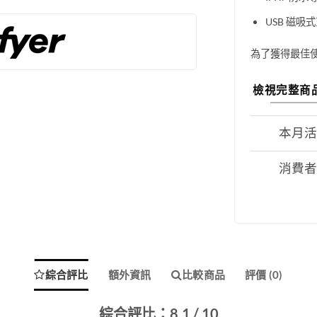
USB 磁吸
為了獲得最佳
檢視完整商
本月
消費
綜合評比
額外資訊
比較商品
評價 (0)
綜合評比：8.1 / 10