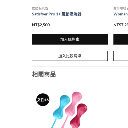
震動吸吮器
陰蒂吸吮
e 震動吸吮器
Satisfyer Pro 1+ 震動吸吮器
Woman
NT$
2,500
NT$
7,2
加入購物車
此
產
加入比較清單
品
有
相關商品
多
種
款
式。
女性#6
可
在
產
品
頁