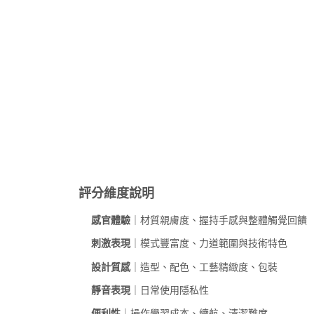
評分維度說明
感官體驗
｜材質親膚度、握持手感與整體觸覺回饋
刺激表現
｜模式豐富度、力道範圍與技術特色
設計質感
｜造型、配色、工藝精緻度、包裝
靜音表現
｜日常使用隱私性
便利性
｜操作學習成本、續航、清潔難度