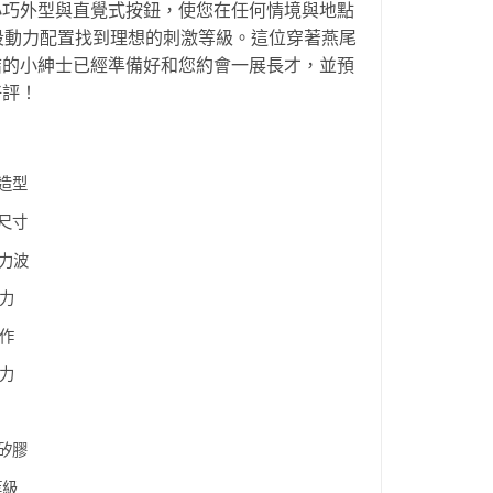
小巧外型與直覺式按鈕，使您在任何情境與地點
段動力配置找到理想的刺激等級。這位穿著燕尾
結的小紳士已經準備好和您約會一展長才，並預
好評！
造型
尺寸
 壓力波
動力
操作
動力
矽膠
等級