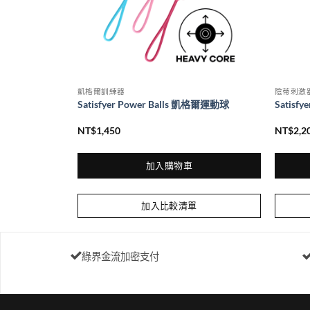
面
選
擇
選
項
凱格爾訓練器
陰蒂刺激
Satisfyer Power Balls 凱格爾運動球
Satisf
NT$
1,450
NT$
2,2
加入購物車
此
產
加入比較清單
品
有
多
綠界金流加密支付
種
款
式。