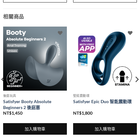
品
有
多
相關商品
種
款
式。
可
在
產
品
頁
面
選
擇
選
後庭玩具
堅挺震動環
項
Satisfyer Booty Absolute
Satisfyer Epic Duo 智能震動環
Beginners 2 後庭塞
NT$
1,450
NT$
1,800
加入購物車
加入購物車