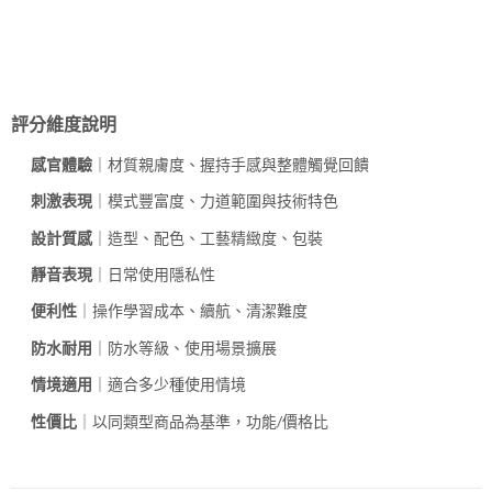
評分維度說明
感官體驗
｜材質親膚度、握持手感與整體觸覺回饋
刺激表現
｜模式豐富度、力道範圍與技術特色
設計質感
｜造型、配色、工藝精緻度、包裝
靜音表現
｜日常使用隱私性
便利性
｜操作學習成本、續航、清潔難度
防水耐用
｜防水等級、使用場景擴展
情境適用
｜適合多少種使用情境
性價比
｜以同類型商品為基準，功能/價格比