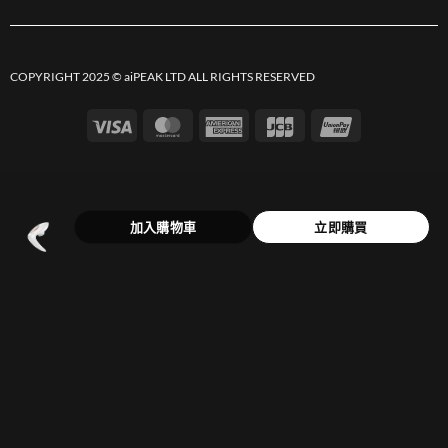
COPYRIGHT 2025 © aiPEAK LTD ALL RIGHTS RESERVED
Visa
MasterCard
American
JCB
UnionPay
Express
加入購物車
立即購買